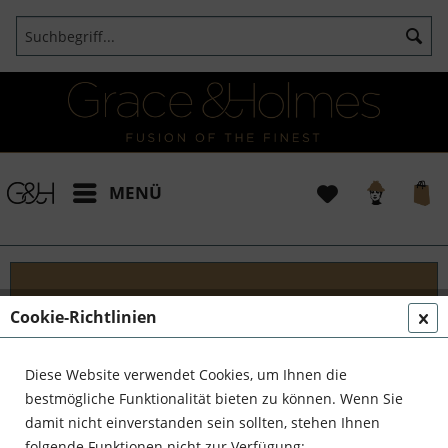
MENÜ
Cookie-Richtlinien
Blog
Begleite Grace & Holmes auf einer unvergesslichen
Diese Website verwendet Cookies, um Ihnen die
Reise! Tauche mit uns ein in die faszinierende Welt
bestmögliche Funktionalität bieten zu können. Wenn Sie
der außergewöhnlichen Entdecker, talentierten
damit nicht einverstanden sein sollten, stehen Ihnen
Kunsthandwerker und kühnen Unternehmer....
folgende Funktionen nicht zur Verfügung: