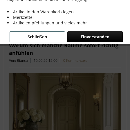
mehr erfahren »
Artikel in den Warenkorb legen
Merkzettel
Artikelempfehlungen und vieles mehr
Filtern
Schließen
Einverstanden
Warum sich manche Räume sofort richtig
anfühlen
Von: Bianca
15.05.26 12:00
0 Kommentare