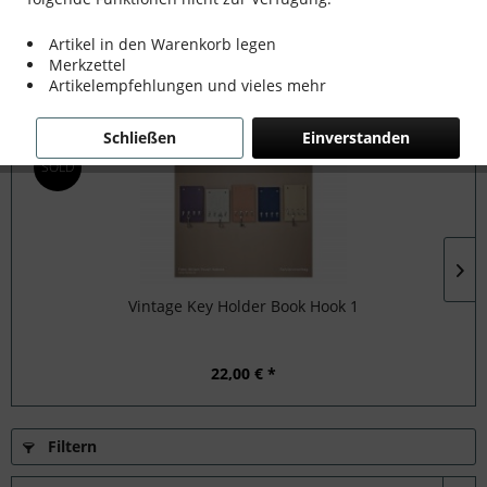
mehr erfahren »
Artikel in den Warenkorb legen
Merkzettel
Artikelempfehlungen und vieles mehr
Topseller
Schließen
Einverstanden
SOLD
Vintage Key Holder Book Hook 1
22,00 € *
Filtern