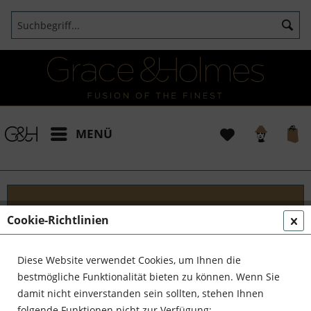
MENÜ
Cookie-Richtlinien
Alles Bücher
Bist du ein Bücherliebhaber, ein Literaturkenner,
Diese Website verwendet Cookies, um Ihnen die
ein Bücherwurm? Egal, ob du als Book-Worm auf
bestmögliche Funktionalität bieten zu können. Wenn Sie
Englisch, als Leseratte oder mit einem anderen
damit nicht einverstanden sein sollten, stehen Ihnen
bezaubernden Spitznamen für einen Bücherfan...
folgende Funktionen nicht zur Verfügung: