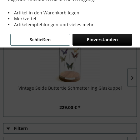
der...
mehr erfahren »
Artikel in den Warenkorb legen
Merkzettel
Artikelempfehlungen und vieles mehr
Topseller
Schließen
Einverstanden
Vintage Seide Buttertie Schmetterling Glaskuppel
229,00 € *
Filtern