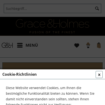
MENÜ
Cookie-Richtlinien
Seide
Seide symbolisiert seit Jahrtausenden Luxus und
Diese Website verwendet Cookies, um Ihnen die
Schönheit Der Stoff zeichnet sich durch seine
bestmögliche Funktionalität bieten zu können. Wenn Sie
sinnliche Haptik und seine fließenden
damit nicht einverstanden sein sollten, stehen Ihnen
Eigenschaften aus, die die natürliche Feuchtigkeit
folgende Funktionen nicht zur Verfügung: