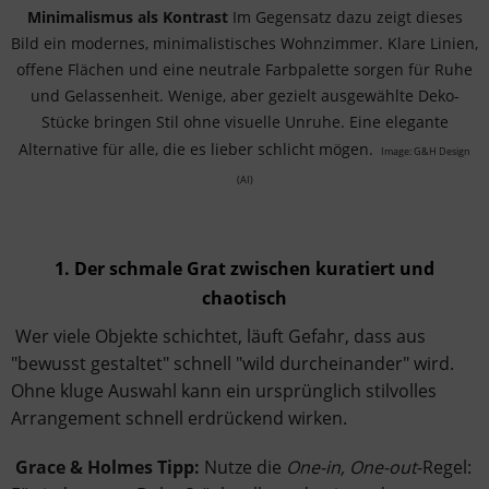
Minimalismus als Kontrast
Im Gegensatz dazu zeigt dieses
Bild ein modernes, minimalistisches Wohnzimmer. Klare Linien,
offene Flächen und eine neutrale Farbpalette sorgen für Ruhe
und Gelassenheit. Wenige, aber gezielt ausgewählte Deko-
Stücke bringen Stil ohne visuelle Unruhe. Eine elegante
Alternative für alle, die es lieber schlicht mögen.
Image: G&H Design
(AI)
1. Der schmale Grat zwischen kuratiert und
chaotisch
Wer viele Objekte schichtet, läuft Gefahr, dass aus
"bewusst gestaltet" schnell "wild durcheinander" wird.
Ohne kluge Auswahl kann ein ursprünglich stilvolles
Arrangement schnell erdrückend wirken.
Grace & Holmes Tipp:
Nutze die
One-in, One-out
-Regel: