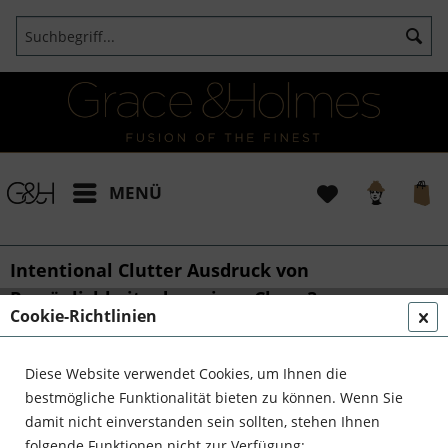
MENÜ
Intentional Clutter Ausdruck von
Persönlichkeit oder reines Chaos?
Cookie-Richtlinien
von:
Bianca
01.04.25 00:30
0 Kommentare
Diese Website verwendet Cookies, um Ihnen die
bestmögliche Funktionalität bieten zu können. Wenn Sie
Intentional Clutter
damit nicht einverstanden sein sollten, stehen Ihnen
Ausdruck von Persönlichkeit oder reines
folgende Funktionen nicht zur Verfügung: