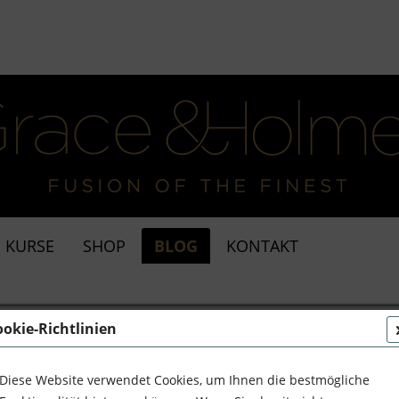
KURSE
SHOP
BLOG
KONTAKT
 100% Giftfreie Farben für ein Grüneres Zuhause
ookie-Richtlinien
Diese Website verwendet Cookies, um Ihnen die bestmögliche