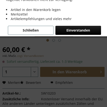
Artikel in den Warenkorb legen
Merkzettel
Artikelempfehlungen und vieles mehr
Schließen
Einverstanden
60,00 € *
inkl. MwSt.
zzgl. Versandkosten
Sofort versandfertig, Lieferzeit ca. 1-3 Werktage
In den
Warenkorb
Merken
Bewerten
Empfehlen
Artikel-Nr.:
SW10203
Zusätzliche Info:
Kostenloser Versand innerhalb der EU.
Alle anderen Länder unterliegen zusätzlichen Zöllen und