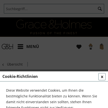
MENÜ
Übersicht
The Return of Sherlock Holmes Buch von
Cookie-Richtlinien
Sir Arthur Conan Doyle
Diese Website verwendet Cookies, um Ihnen die
bestmögliche Funktionalität bieten zu können. Wenn Sie
damit nicht einverstanden sein sollten, stehen Ihnen
folgende Funktionen nicht zur Verfügung: