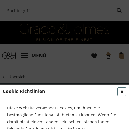
MENÜ
Übersicht
Seidenschal Gwen Dunkelblau mit
Cookie-Richtlinien
Interior Design Klassiker Stühle
Diese Website verwendet Cookies, um Ihnen die
bestmögliche Funktionalität bieten zu können. Wenn Sie
damit nicht einverstanden sein sollten, stehen Ihnen
folgende Funktionen nicht zur Verfügung: