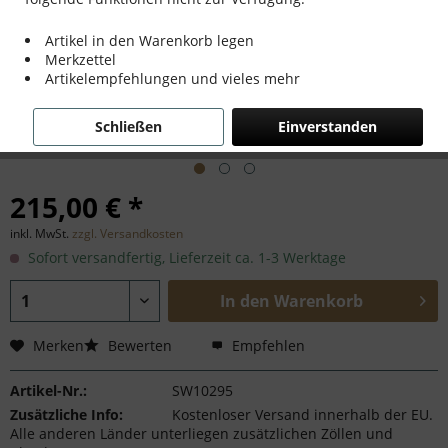
Artikel in den Warenkorb legen
Merkzettel
Artikelempfehlungen und vieles mehr
Schließen
Einverstanden
215,00 € *
inkl. MwSt.
zzgl. Versandkosten
Sofort versandfertig, Lieferzeit ca. 1-3 Werktage
In den
Warenkorb
Merken
Bewerten
Empfehlen
Artikel-Nr.:
SW10295
Zusätzliche Info:
Kostenloser Versand innerhalb der EU.
Alle anderen Länder unterliegen zusätzlichen Zöllen und