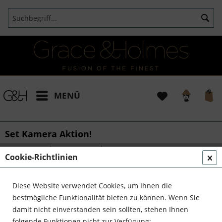
MENÜ
Set Kamera Aktion!
von:
Bianca
25.04.24 18:00
0 Kommentare
Cookie-Richtlinien
Kamera, Set, Aktion!
Diese Website verwendet Cookies, um Ihnen die
Entdecken Sie die Kunst der
bestmögliche Funktionalität bieten zu können. Wenn Sie
Stilverschmelzung, bei der jeder Raum zu
damit nicht einverstanden sein sollten, stehen Ihnen
einem Meisterwerk der Inneneinrichtung wird
folgende Funktionen nicht zur Verfügung: