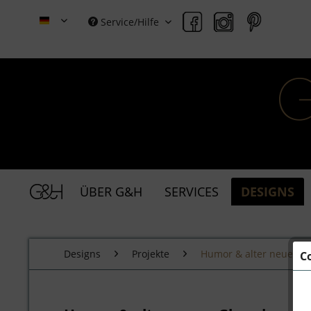
Service/Hilfe
Grace & Holmes (Deutsch)
ÜBER G&H
SERVICES
DESIGNS
Designs
Projekte
Humor & alter neuer G
C