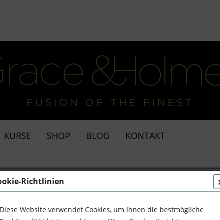
KURSE
SHOP
BLOG
KONTAKT
lanz im umgebauten Bürobau
ookie-Richtlinien
Diese Website verwendet Cookies, um Ihnen die bestmögliche