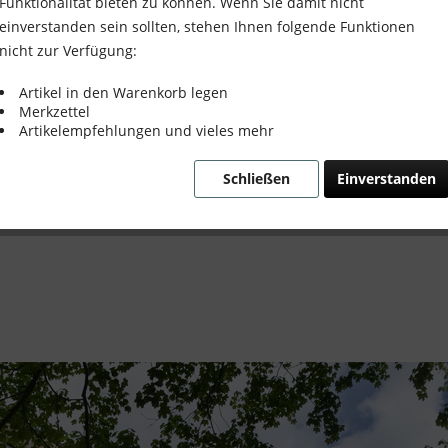
mgebauten Bürobau
Funktionalität bieten zu können. Wenn Sie damit nicht
einverstanden sein sollten, stehen Ihnen folgende Funktionen
nicht zur Verfügung:
& Alter Neuer Glanz im Umgebauten 
Artikel in den Warenkorb legen
Merkzettel
Artikelempfehlungen und vieles mehr
Schließen
Einverstanden
en kürzlich in ein fabelhaftes, umgebautes Bür