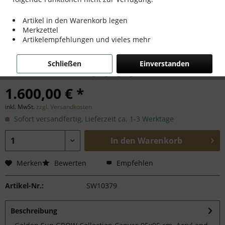
Artikel in den Warenkorb legen
Merkzettel
Artikelempfehlungen und vieles mehr
Schließen
Einverstanden
1.600,00 € *
inkl. MwSt.
zzgl. Versandkosten
Sofort versandfertig, Lieferzeit ca. 1-3 Werktage
In den
Warenkorb
Merken
Bewerten
Empfehlen
Artikel-Nr.:
SW10379
Beschreibung