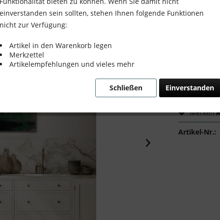
Funktionalität bieten zu können. Wenn Sie damit nicht
einverstanden sein sollten, stehen Ihnen folgende Funktionen
nicht zur Verfügung:
600,00
Artikel in den Warenkorb legen
Merkzettel
inkl. MwSt.
zzg
Artikelempfehlungen und vieles mehr
Sofort ver
Schließen
Einverstanden
Merken
Artikel-Nr.: