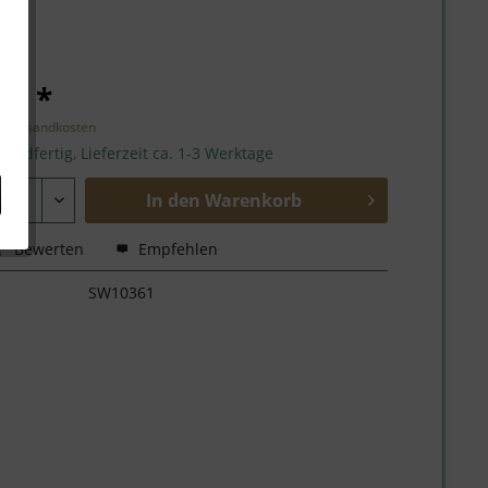
 € *
l. Versandkosten
sandfertig, Lieferzeit ca. 1-3 Werktage
In den
Warenkorb
Bewerten
Empfehlen
SW10361