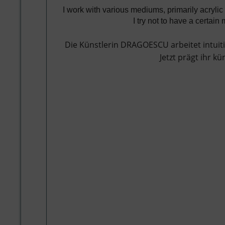
I work with various mediums, primarily acryli
I try not to have a certai
Die Künstlerin DRAGOESCU arbeitet intuiti
Jetzt prägt ihr k