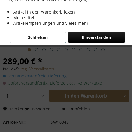
Artikel in den Warenkorb legen
Merkzettel
Artikelempfehlungen und vieles mehr
Schließen
Einverstanden
289,00 € *
inkl. MwSt.
zzgl. Versandkosten
Versandkostenfreie Lieferung!
Sofort versandfertig, Lieferzeit ca. 1-3 Werktage
In den
Warenkorb
Merken
Bewerten
Empfehlen
Artikel-Nr.:
SW10345