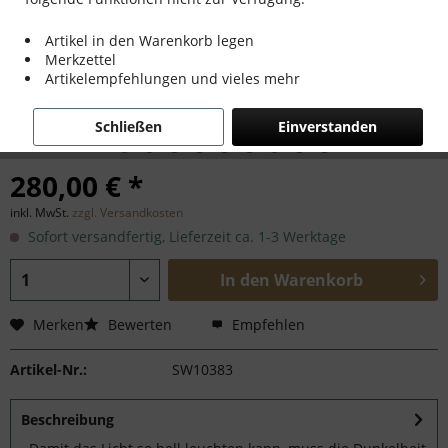
Artikel in den Warenkorb legen
Merkzettel
Artikelempfehlungen und vieles mehr
Schließen
Einverstanden
280,00 € *
inkl. MwSt.
zzgl. Versandkosten
Sofort versandfertig, Lieferzeit ca. 1-3 Werktage
In den
Warenkorb
Merken
Bewerten
Empfehlen
Artikel-Nr.:
SW10383
Beschreibung