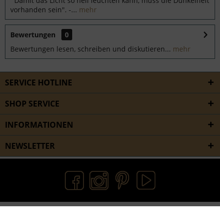
Damit das Licht so hell leuchten kann, muss die Dunkelheit
vorhanden sein". -...
mehr
Bewertungen
0
Bewertungen lesen, schreiben und diskutieren...
mehr
SERVICE HOTLINE
SHOP SERVICE
INFORMATIONEN
NEWSLETTER
* Alle Preise inkl. gesetzl. Mwst zzgl. Versandkosten