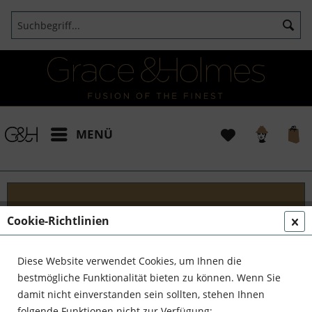
MENÜ
Cookie-Richtlinien
Blog
Begleite Grace & Holmes auf einer unvergesslichen
Diese Website verwendet Cookies, um Ihnen die
Reise! Tauche mit uns ein in die faszinierende Welt
bestmögliche Funktionalität bieten zu können. Wenn Sie
der außergewöhnlichen Entdecker, talentierten
damit nicht einverstanden sein sollten, stehen Ihnen
Kunsthandwerker und kühnen Unternehmer....
folgende Funktionen nicht zur Verfügung: