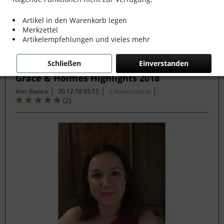
mehr erfahren »
Artikel in den Warenkorb legen
Merkzettel
Artikelempfehlungen und vieles mehr
Filtern
Schließen
Einverstanden
Grace & Holmes Highlights 2018
Von: Bianca
30.12.18 05:15
2 Kommentare
(
2
)