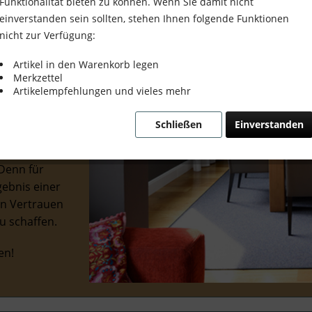
Funktionalität bieten zu können. Wenn Sie damit nicht
einverstanden sein sollten, stehen Ihnen folgende Funktionen
nicht zur Verfügung:
Artikel in den Warenkorb legen
Merkzettel
rausragenden
Artikelempfehlungen und vieles mehr
er Welt der
s und der
Schließen
Einverstanden
n starkes
Projekte
 Denn für
gebnis einer
in Vertrauen
u schaffen.
en!