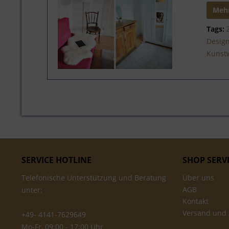
Mehr
Tags:
Desig
Kunst
SERVICE HOTLINE
SHOP SERV
Telefonische Unterstützung und Beratung
Über uns
AGB
unter:
Kontakt
Versand und
+49- 4141-7629649
Mo-Fr, 09:00 - 17:00 Uhr