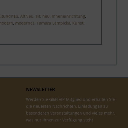
Altundneu
,
AltNeu
,
alt
,
neu
,
Inneneinrichtung
,
modern
,
modernes
,
Tamara Lempicka
,
Kunst
,
NEWSLETTER
Werden Sie G&H VIP-Mitglied und erhalten Sie
die neuesten Nachrichten, Einladungen zu
besonderen Veranstaltungen und vieles mehr,
was nur Ihnen zur Verfügung steht