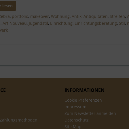
 lesen
Zebra
,
portfolio
,
makeover
,
Wohnung
,
Antik
,
Antiquitäten
,
Streifen
,
n
,
Art Nouveau
,
Jugendstil
,
Einrichtung
,
Einrichtungsberatung
,
Stil
,
werk
ICE
INFORMATIONEN
Cookie Präferenzen
Impressum
Zum Newsletter anmelden
 Zahlungsmethoden
Datenschutz
Site Map