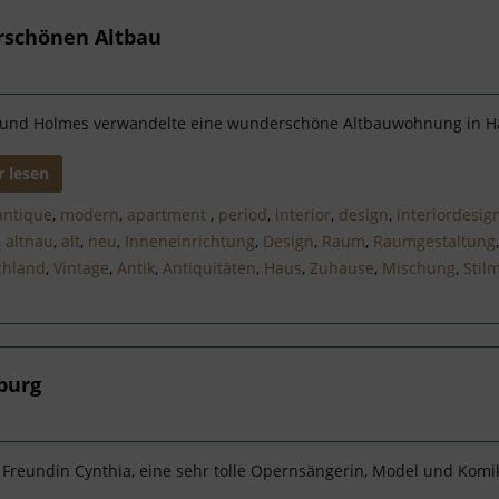
rschönen Altbau
und Holmes verwandelte eine wunderschöne Altbauwohnung in Ha
 lesen
antique
,
modern
,
apartment
,
period
,
interior
,
design
,
interiordesig
,
altnau
,
alt
,
neu
,
Inneneinrichtung
,
Design
,
Raum
,
Raumgestaltung
chland
,
Vintage
,
Antik
,
Antiquitäten
,
Haus
,
Zuhause
,
Mischung
,
Stilm
mburg
Freundin Cynthia, eine sehr tolle Opernsängerin, Model und Komi