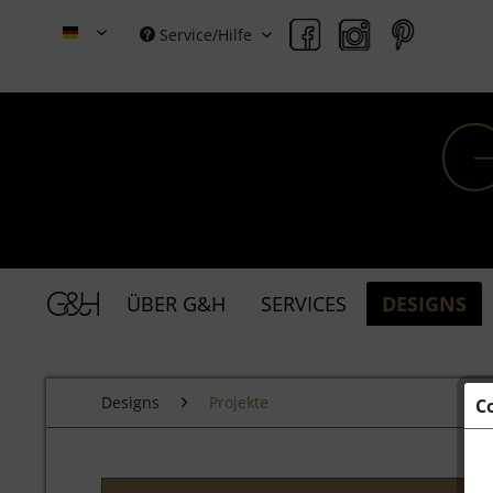
Service/Hilfe
Grace & Holmes (Deutsch)
ÜBER G&H
SERVICES
DESIGNS
Designs
Projekte
C