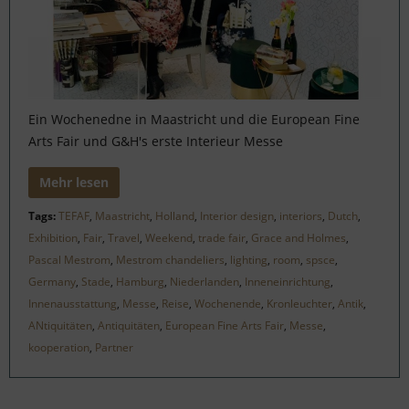
Ein Wochenedne in Maastricht und die European Fine
Arts Fair und G&H's erste Interieur Messe
Mehr lesen
Tags:
TEFAF
,
Maastricht
,
Holland
,
Interior design
,
interiors
,
Dutch
,
Exhibition
,
Fair
,
Travel
,
Weekend
,
trade fair
,
Grace and Holmes
,
Pascal Mestrom
,
Mestrom chandeliers
,
lighting
,
room
,
spsce
,
Germany
,
Stade
,
Hamburg
,
Niederlanden
,
Inneneinrichtung
,
Innenausstattung
,
Messe
,
Reise
,
Wochenende
,
Kronleuchter
,
Antik
,
ANtiquitäten
,
Antiquitäten
,
European Fine Arts Fair
,
Messe
,
kooperation
,
Partner