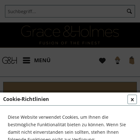
MENÜ
Cookie-Richtlinien
Blog
Begleite Grace & Holmes auf einer unvergesslichen
Diese Website verwendet Cookies, um Ihnen die
Reise! Tauche mit uns ein in die faszinierende Welt
bestmögliche Funktionalität bieten zu können. Wenn Sie
der außergewöhnlichen Entdecker, talentierten
damit nicht einverstanden sein sollten, stehen Ihnen
Kunsthandwerker und kühnen Unternehmer....
folgende Funktionen nicht zur Verfügung: