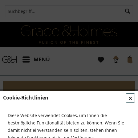
MENÜ
Cookie-Richtlinien
Blog
Begleite Grace & Holmes auf einer unvergesslichen
Diese Website verwendet Cookies, um Ihnen die
Reise! Tauche mit uns ein in die faszinierende Welt
bestmögliche Funktionalität bieten zu können. Wenn Sie
der außergewöhnlichen Entdecker, talentierten
damit nicht einverstanden sein sollten, stehen Ihnen
Kunsthandwerker und kühnen Unternehmer....
folgende Funktionen nicht zur Verfügung: