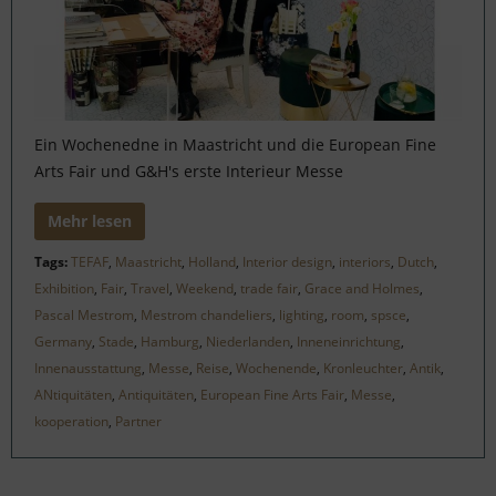
Ein Wochenedne in Maastricht und die European Fine
Arts Fair und G&H's erste Interieur Messe
Mehr lesen
Tags:
TEFAF
,
Maastricht
,
Holland
,
Interior design
,
interiors
,
Dutch
,
Exhibition
,
Fair
,
Travel
,
Weekend
,
trade fair
,
Grace and Holmes
,
Pascal Mestrom
,
Mestrom chandeliers
,
lighting
,
room
,
spsce
,
Germany
,
Stade
,
Hamburg
,
Niederlanden
,
Inneneinrichtung
,
Innenausstattung
,
Messe
,
Reise
,
Wochenende
,
Kronleuchter
,
Antik
,
ANtiquitäten
,
Antiquitäten
,
European Fine Arts Fair
,
Messe
,
kooperation
,
Partner